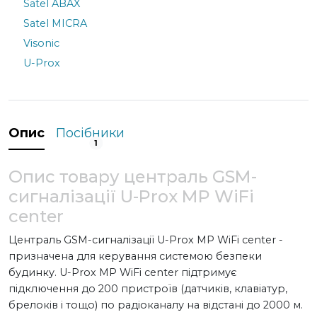
Satel ABAX
Satel MICRA
Visonic
U-Prox
Опис
Посібники
1
Опис товару централь GSM-
сигналізації U-Prox MP WiFi
center
Централь GSM-сигналізації U-Prox MP WiFi center -
призначена для керування системою безпеки
будинку. U-Prox MP WiFi center підтримує
підключення до 200 пристроїв (датчиків, клавіатур,
брелоків і тощо) по радіоканалу на відстані до 2000 м.