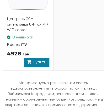
- Простий і зручний монтаж
Характеристики
Централь GSM-
сигналізації U-Prox MP
- Груп охорони: 30
WiFi center
- Бездротових пристроїв в системі: 200
В наявності
датчиків: 99
Бренд:
ITV
- клавіатур: 18
4928
- брелоків: 60
грн.
Купити
- Користувачів: 60
- Бездротовий інтерфейс ISM, до 2000м: 868.0... 868.6
МГц
Ми пропонуємо різні варіанти систем
детектування саботажу: +
відеоспостереження та охоронної сигналізації.
- захищений двосторонній зв'язок: ключ - 256 біт
Займаємося їх продажем, встановленням, а також
технічним обслуговуванням будь-якої складності - від
- Зв'язок
квартири до великого промислового підприємства.