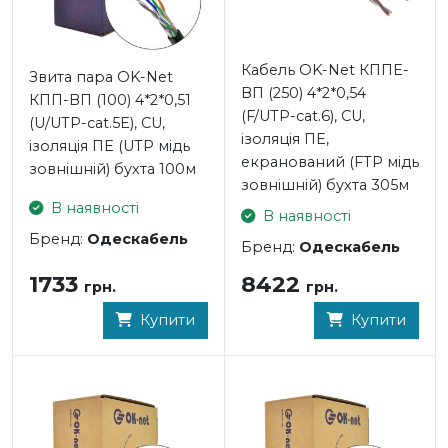
Кабель OK-Net КППЕ-
Звита пара OK-Net
ВП (250) 4*2*0,54
КПП-ВП (100) 4*2*0,51
(F/UTP-cat.6), CU,
(U/UTP-cat.5E), СU,
ізоляція ПЕ,
ізоляція ПЕ (UTP мідь
екранований (FTP мідь
зовнішній) бухта 100м
зовнішній) бухта 305м
В наявності
В наявності
Бренд:
Одескабель
Бренд:
Одескабель
1733
8422
грн.
грн.
Купити
Купити