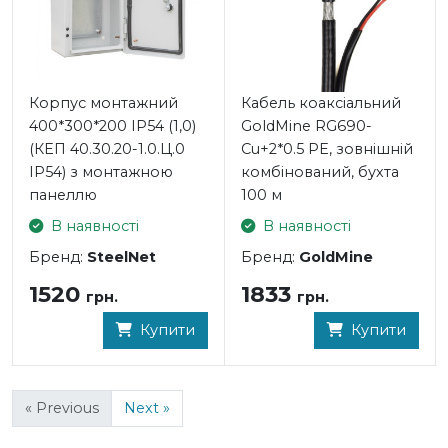
Корпус монтажний
Кабель коаксіальний
400*300*200 IP54 (1,0)
GoldMine RG690-
(КЕП 40.30.20-1.0.Ц.0
Cu+2*0.5 PE, зовнішній
IP54) з монтажною
комбінований, бухта
панеллю
100 м
В наявності
В наявності
Бренд:
SteelNet
Бренд:
GoldMine
1520
1833
грн.
грн.
Купити
Купити
« Previous
Next »