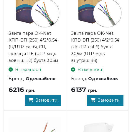
Звита пара OK-Net
Звита пара OK-Net
КПП-ВП (250) 4*2*0,54
КПВ-ВП (250) 4*2*0,54
(U/UTP-cat.6), СU,
(U/UTP-cat.6) бухта
ізоляція ПЕ (UTP мідь
305м (UTP мідь
зовнішній) бухта 305м
внутрішній)
В наявності
В наявності
Бренд:
Одескабель
Бренд:
Одескабель
6216
6137
грн.
грн.
Замовити
Замовити