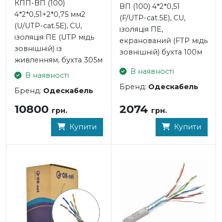
КПП-ВП (100)
ВП (100) 4*2*0,51
4*2*0,51+2*0,75 мм2
(F/UTP-cat.5E), CU,
(U/UTP-cat.5Е), СU,
ізоляція ПЕ,
ізоляція ПЕ (UTP мідь
екранований (FTP мідь
зовнішній) із
зовнішній) бухта 100м
живленням, бухта 305м
В наявності
В наявності
Бренд:
Одескабель
Бренд:
Одескабель
2074
10800
грн.
грн.
Купити
Купити