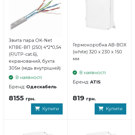
Звита пара OK-Net
Гермокоробка AB-BOX
КПВЕ-ВП (250) 4*2*0,54
(white) 320 х 230 х 150
(F/UTP-cat.6),
мм
екранований, бухта
305м (мідь внутрішній)
В наявності
В наявності
Бренд:
ATIS
Бренд:
Одескабель
819
8155
грн.
грн.
Купити
Купити