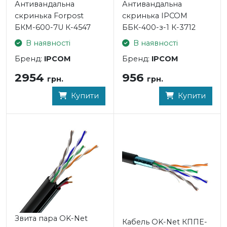
Антивандальна
Антивандальна
скринька Forpost
скринька IPCOM
БКМ-600-7U К-4547
ББК-400-з-1 К-3712
В наявності
В наявності
Бренд:
IPCOM
Бренд:
IPCOM
2954
956
грн.
грн.
Купити
Купити
Звита пара OK-Net
Кабель OK-Net КППЕ-