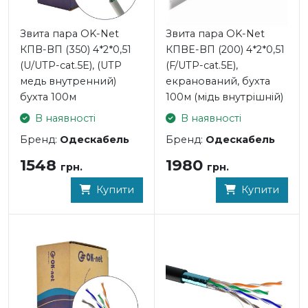
Звита пара OK-Net
Звита пара OK-Net
КПВ-ВП (350) 4*2*0,51
КПВЕ-ВП (200) 4*2*0,51
(U/UTP-cat.5Е), (UTP
(F/UTP-cat.5E),
медь внутренний)
екранований, бухта
бухта 100м
100м (мідь внутрішній)
В наявності
В наявності
Бренд:
Одескабель
Бренд:
Одескабель
1548
1980
грн.
грн.
Купити
Купити