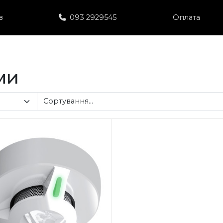
в
093 2929545
Оплата
ми