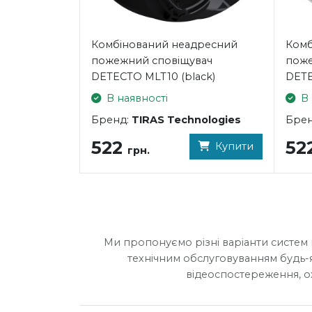
Комбінований неадресний
Комб
пожежний сповіщувач
поже
DETECTO MLT10 (black)
DETE
В наявності
В 
Бренд:
TIRAS Technologies
Бре
522
52
Купити
грн.
Ми пропонуємо різні варіанти систем 
технічним обслуговуванням будь-
відеоспостереження, о