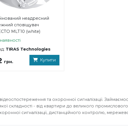
інований неадресний
жний сповіщувач
CTO MLT10 (white)
наявності
нд:
TIRAS Technologies
2
Купити
грн.
відеоспостереження та охоронної сигналізації. Займаємос
якої складності - від квартири до великого промислового
хоронної сигналізації, дистанційного контролю, мережево