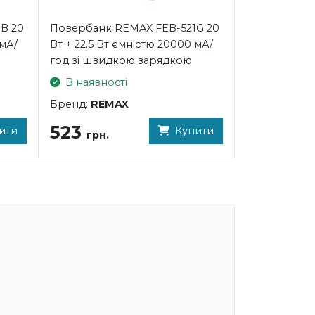
B 20
Повербанк REMAX FEB-521G 20
 мА/
Вт + 22.5 Вт ємністю 20000 мА/
год зі швидкою зарядкою
В наявності
Бренд:
REMAX
523
ити
Купити
грн.