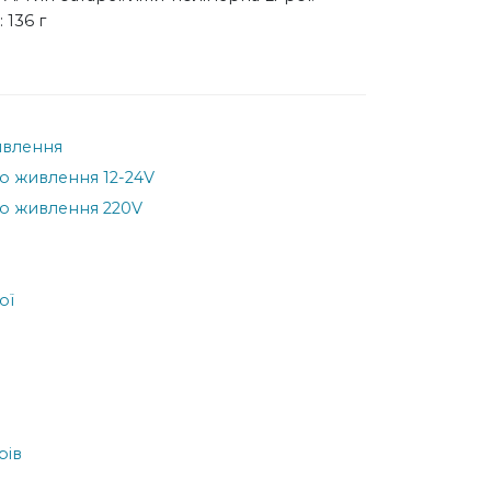
 136 г
ивлення
о живлення 12-24V
о живлення 220V
ої
рів