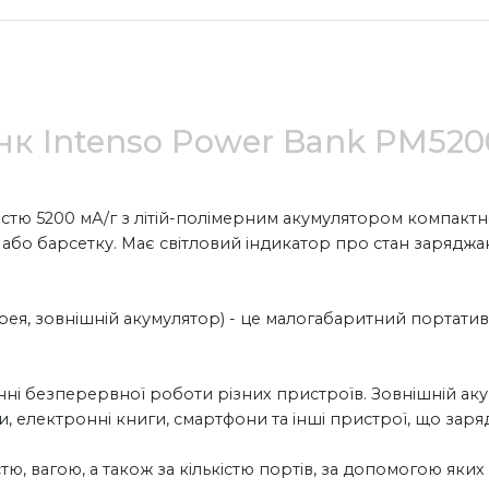
к Intenso Power Bank PM5200 
стю 5200 мА/г з літій-полімерним акумулятором компактно
ю або барсетку. Має світловий індикатор про стан заряджа
рея, зовнішній акумулятор) - це малогабаритний портатив
нні безперервної роботи різних пристроїв. Зовнішній ак
и, електронні книги, смартфони та інші пристрої, що зар
ю, вагою, а також за кількістю портів, за допомогою яких 