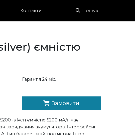
Контакти
Пошук
ilver) ємністю
Гарантія 24 міс.
Замовити
00 (silver) ємністю 5200 мА/г має
тан заряджання акумулятора. Інтерфейсні
. Тип батареї: літій-полімерна Li-pol.