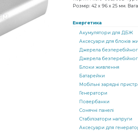
Розмір: 42 x 96 x 25 мм. Вага:
Енергетика
Акумулятори для ДБЖ
Аксесуари для блоків ж
Джерела безперебійног
Джерела безперебійног
Блоки живлення
Батарейки
Мобільні зарядні пристр
Генератори
Повербанки
Сонячні панелі
Стабілізатори напруги
Аксесуари для генерато