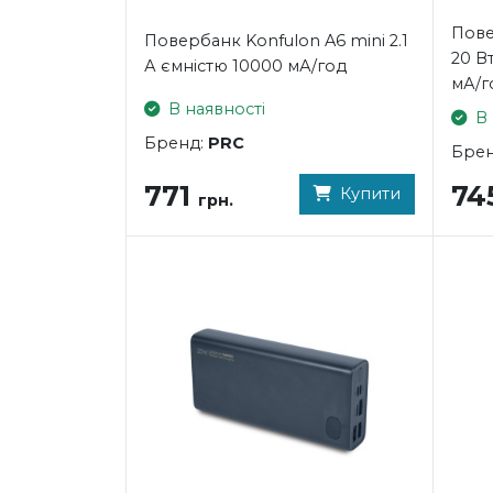
Пове
Повербанк Konfulon A6 mini 2.1
20 В
А ємністю 10000 мА/год
мА/г
В наявності
В 
Бренд:
PRC
Бре
771
74
Купити
грн.