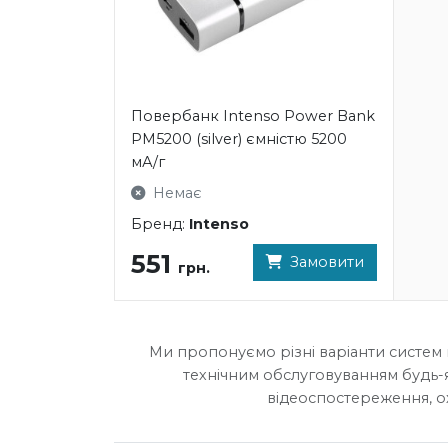
Повербанк Intenso Power Bank
PM5200 (silver) ємністю 5200
мА/г
Немає
Бренд:
Intenso
551
Замовити
грн.
Ми пропонуємо різні варіанти систем 
технічним обслуговуванням будь-
відеоспостереження, о