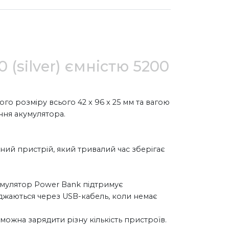
(silver) ємністю 5200
го розміру всього 42 x 96 x 25 мм та вагою
ння акумулятора.
ний пристрій, який тривалий час зберігає
умулятор Power Bank підтримує
яджаються через USB-кабель, коли немає
можна зарядити різну кількість пристроїв.