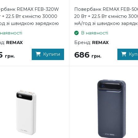
рбанк REMAX FEB-320W
Повербанк REMAX FEB-50
т + 22.5 Вт ємністю 30000
20 Вт + 22.5 Вт ємністю 30
од зі швидкою зарядкою
мА/год зі швидкою заряд
наявності
В наявності
нд:
REMAX
Бренд:
REMAX
5
686
Купити
Куп
грн.
грн.