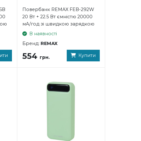
6B
Повербанк REMAX FEB-292W
000
20 Вт + 22.5 Вт ємністю 20000
кою
мА/год зі швидкою зарядкою
В наявності
Бренд:
REMAX
554
ити
Купити
грн.