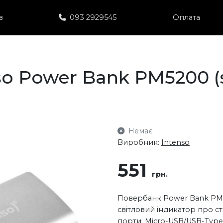
в
093 2929545
Оплата
o Power Bank PM5200 (s
Немає
Виробник:
Intenso
551
грн.
Повербанк Power Bank PM52
світловий індикатор про с
порти: Micro-USB/USB-Type A