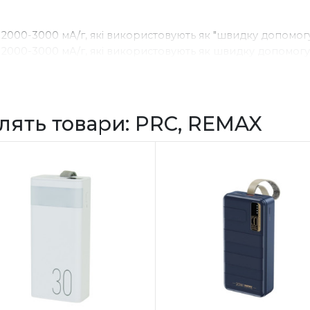
 2000-3000 мА/г, які використовують як "швидку допомог
 2000-3000 мА/г, які використовують як швидку допомогу
5000 мА/г є затребуваними через портативність і розшир
ифровий дисплей із зазначенням рівнем заряду.
мА/г можна використовувати навіть для заряджання ноутб
ори можуть бути з різноманітним функціоналом: розетки на
лять товари: PRC, REMAX
захист від перезаряду, запобіжник короткого замикання