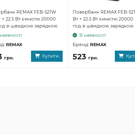
рбанк REMAX FEB-521W
Повербанк REMAX FEB-521
т + 22.5 Вт ємністю 20000
Вт + 22.5 Вт ємністю 20000
од зі швидкою зарядкою
год зі швидкою зарядкою
наявності
В наявності
нд:
REMAX
Бренд:
REMAX
3
523
Купити
Куп
грн.
грн.