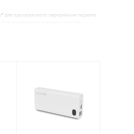
у" для одноразового зарядження гаджета.
 для одноразової зарядки гаджета.
ений функціонал. Наприклад, вони можуть
уків.
 220 або 12 В, можливість заряду від