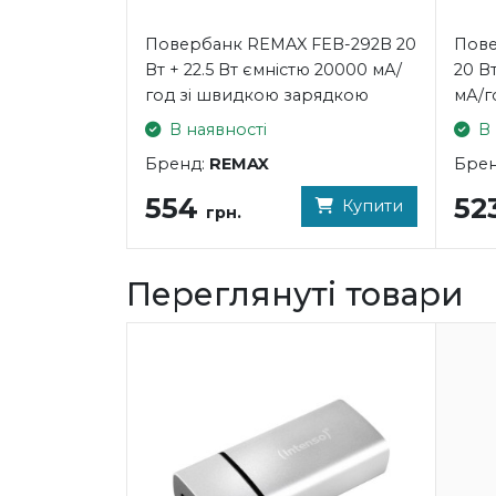
Повербанк REMAX FEB-292B 20
Пове
Вт + 22.5 Вт ємністю 20000 мА/
20 В
год зі швидкою зарядкою
мА/г
В наявності
В 
Бренд:
REMAX
Бре
554
52
Купити
грн.
Переглянуті товари