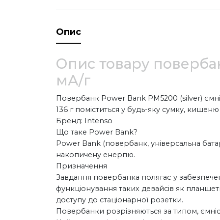
Опис
Опис товару повербан
мА/г
Повербанк Power Bank PM5200 (silver) ємні
136 г поміститься у будь-яку сумку, кишен
Бренд: Intenso
Що таке Power Bank?
Power Bank (повербанк, універсальна бата
накопичену енергію.
Призначення
Завдання повербанка полягає у забезпече
функціонування таких девайсів як планшет
доступу до стаціонарної розетки.
Повербанки розрізняються за типом, ємніст