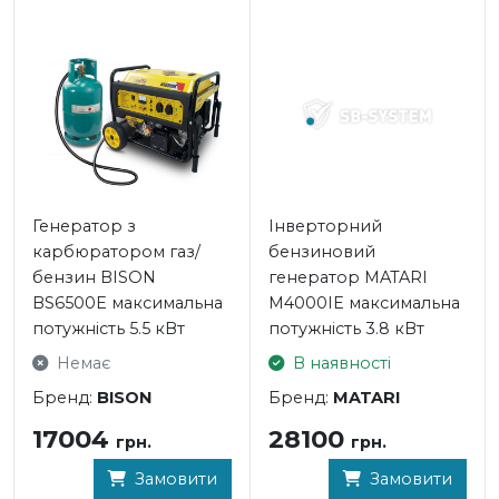
Генератор з
Інверторний
карбюратором газ/
бензиновий
бензин BISON
генератор MATARI
BS6500E максимальна
M4000IE максимальна
потужність 5.5 кВт
потужність 3.8 кВт
Немає
В наявності
Бренд:
BISON
Бренд:
MATARI
17004
28100
грн.
грн.
Замовити
Замовити