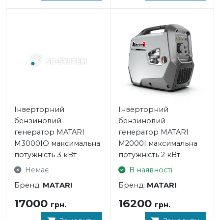
Інверторний
Інверторний
бензиновий
бензиновий
генератор MATARI
генератор MATARI
M3000IO максимальна
M2000I максимальна
потужність 3 кВт
потужність 2 кВт
Немає
В наявності
Бренд:
MATARI
Бренд:
MATARI
17000
16200
грн.
грн.