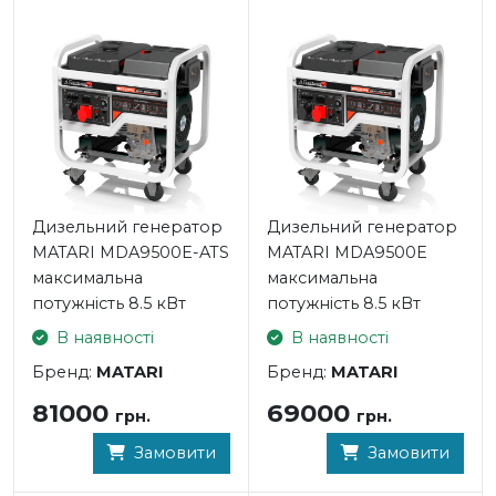
Дизельний генератор
Дизельний генератор
MATARI MDA9500E-ATS
MATARI MDA9500E
максимальна
максимальна
потужність 8.5 кВт
потужність 8.5 кВт
В наявності
В наявності
Бренд:
MATARI
Бренд:
MATARI
81000
69000
грн.
грн.
Замовити
Замовити