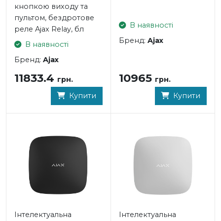
- Тип встановлення: кріплення на стіну
кнопкою виходу та
- Висота інсталяції: від 1,8 м до 2,4 м (рекомендована 2,2
пультом, бездротове
В наявності
м)
реле Ajax Relay, бл
- Захист від злому тампером: є
Бренд:
Ajax
В наявності
- Дальність передачі бездротового сигналу: 2000 м
Бренд:
Ajax
- Частота передачі: 868 МГц
- Потужність радіопередавача датчиків: 10 мВт
10965
11833.4
грн.
грн.
- Тип елемента живлення: батарея CR123A
- Термін роботи датчика від одного елемента
Купити
Купити
живлення: до 7 років
- Робоча напруга: 3В
- Діапазон робочих температур: 0°C ~ + 50°C
- Робоча вологість: до 80%
- Розміри: 110х65x50 мм
ДАТЧИК ВІДЧИНЕННЯ Ajax DoorProtect white
Тип датчика: бездротовий
- Тип встановлення: накладний
Інтелектуальна
Інтелектуальна
- Поріг спрацьовування: 2см