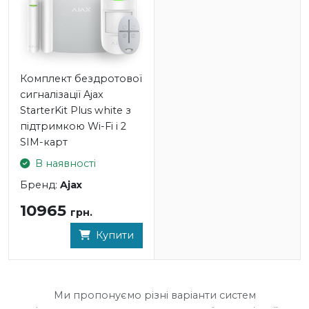
- Термін роботи брелока від одного елемента
живлення: до 5 років
- Робоча напруга: 3В
- Діапазон робочих температур: -20°С ~ +50°С
- Робоча вологість: не більше 90%
Комплект бездротової
- Розміри: 65х37х10 мм
сигналізації Ajax
StarterKit Plus white з
підтримкою Wi-Fi і 2
SIM-карт
В наявності
Бренд:
Ajax
10965
грн.
Купити
Ми пропонуємо різні варіанти систем