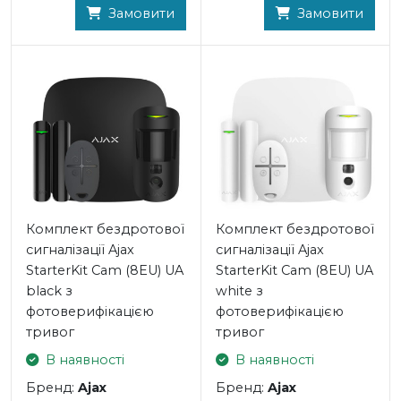
Історія подій.
Замовити
Замовити
Захист системи від вірусів і вторгнень.
Модуль GSM на 2 sim-карти з автоматичним
перемиканням між 2G | 3G забезпечує стабільність
системи навіть при вимкненні інтернету.
Корпус захищений від розкриття тампером.
Час роботи на резервному живленні – до 16 годин.
Підключення датчиків в 1 клік за допомогою QR-кодів.
Відгук датчиків перевіряється пінгами частотою від 12
секунд.
Комплект бездротової
Комплект бездротової
ХАРАКТЕРИСТИКИ Ajax StarterKit Plus
сигналізації Ajax
сигналізації Ajax
ЦЕНТРАЛЬ Ajax Hub Plus white
StarterKit Cam (8EU) UA
StarterKit Cam (8EU) UA
black з
white з
- Максимальна кількість бездротових пристроїв
фотоверифікацією
фотоверифікацією
(датчиків, брелоків, клавіатур і тощо): 150
тривог
тривог
- Максимальна кількість підключених камер: 50
- Максимальна кількість користувачів: 99
В наявності
В наявності
- Максимальна кількість груп охорони: 25
Бренд:
Ajax
Бренд:
Ajax
- Частота бездротових датчиків: протокол Jeweller