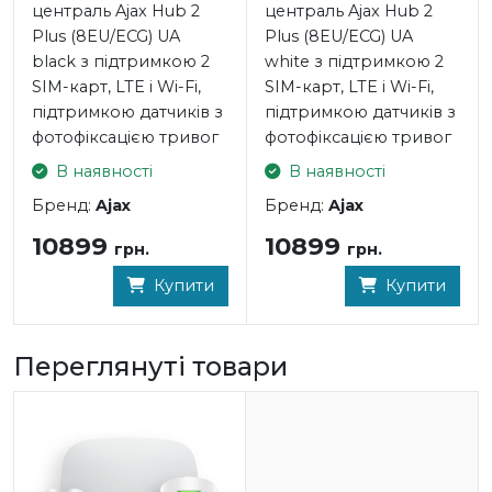
централь Ajax Hub 2
централь Ajax Hub 2
- Дальність передачі бездротового сигналу: 2000 м
Plus (8EU/ECG) UA
Plus (8EU/ECG) UA
- Частота передачі: 868 МГц
black з підтримкою 2
white з підтримкою 2
- Потужність радіопередавача датчиків: 10 мВт
SIM-карт, LTE і Wi-Fi,
SIM-карт, LTE і Wi-Fi,
- Тип елемента живлення: батарея типу CR123A
підтримкою датчиків з
підтримкою датчиків з
- Термін роботи датчика від одного елемента
фотофіксацією тривог
фотофіксацією тривог
живлення: до 7 лет
В наявності
В наявності
- Робоча напруга: 3В
- Діапазон робочих температур: 0°С ~ +50°С
Бренд:
Ajax
Бренд:
Ajax
- Робоча вологість: не больше 80%
10899
10899
- Розміри: 20х90 мм
грн.
грн.
Купити
Купити
БРЕЛОК Ajax SpaceControl white
- Кількість кнопок: 4
Переглянуті товари
- Наявність тривожної кнопки: є
- Дальність передачі бездротового сигналу: 2000 м
- Частота передачі: 868 МГц
- Потужність радіопередавача брелока: 10 мВт
- Тип елемента живлення: батарея CR2032