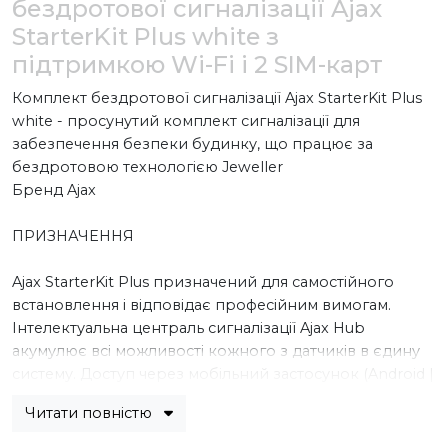
бездротової сигналізації Ajax
StarterKit Plus white з
підтримкою Wi-Fi і 2 SIM-карт
Комплект бездротової сигналізації Ajax StarterKit Plus
white - просунутий комплект сигналізації для
забезпечення безпеки будинку, що працює за
бездротовою технологією Jeweller
Бренд Ajax
ПРИЗНАЧЕННЯ
Ajax StarterKit Plus призначений для самостійного
встановлення і відповідає професійним вимогам.
Інтелектуальна централь сигналізації Ajax Hub
акумулює всі можливості кожного з датчиків в єдину
систему. Доступ через мобільний застосунок (Android |
iOS) з будь-якої точки світу дозволяє контролювати
Читати повністю
стан охоронної системи (постановку / зняття,
мікроклімат і тощо)