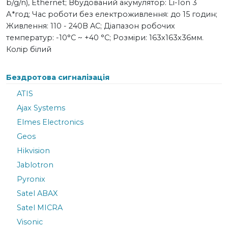
b/g/n), Ethernet; Вбудований акумулятор: Li-Ion 3
А*год; Час роботи без електроживлення: до 15 годин;
Живлення: 110 - 240В AC; Діапазон робочих
температур: -10°С ~ +40 °С; Розміри: 163х163х36мм.
Колір білий
Бездротова сигналізація
ATIS
Ajax Systems
Elmes Electronics
Geos
Hikvision
Jablotron
Pyronix
Satel ABAX
Satel MICRA
Visonic