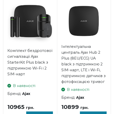
- Живлення: 110 - 240 В AC
- Споживання: 10 Вт
- Діапазон робочих температур: -10°С ~ + 40°С
- Розміри: 163 x 163 x 36 мм
Встановлення та налаштування Ajax Hub 2 Plus white
Централь готова до роботи «з коробки». Досить
Інтелектуальна
Комплект бездротової
підключити її до Інтернету і електромережі, а потім
централь Ajax Hub 2
сигналізації Ajax
відсканувати QR-код за допомогою мобільного
Plus (8EU/ECG) UA
StarterKit Plus black з
застосунку для Android/iOS Ajax Security System.
black з підтримкою 2
підтримкою Wi-Fi і 2
SIM-карт, LTE і Wi-Fi,
SIM-карт
Підключення датчиків в 1 клік за допомогою QR-кодів.
підтримкою датчиків з
фотофіксацією тривог
В наявності
Встановлення на смарт-кріплення за кілька хвилин.
В наявності
Бренд:
Ajax
Бренд:
Ajax
10965
10899
грн.
грн.