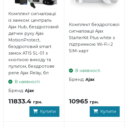
розширюється і вдосконалюється, оновлюється по
повітрю без участі користувачів.
Комплект сигналізації
із замком: централь
Технічні характеристики централі Ajax Hub 2 Plus
Комплект бездротової
Ajax Hub, бездротовий
сигналізації Ajax
датчик руху Ajax
- Макс. кількість підключених пристроїв: 200
StarterKit Plus white з
MotionProtect,
- Макс. кількість підключених камер: 100
підтримкою Wi-Fi і 2
бездротовий smart
- Макс. кількість користувачів: 200
SIM-карт
замок ATIS SL-01 з
- Макс. кількість груп охорони: 25
кнопкою виходу та
- Кількість ReX, що підключаються: 5
пультом, бездротове
- Сценаріїв: 64
В наявності
реле Ajax Relay, бл
- Частота бездротових датчиків: протокол Jeweller
Бренд:
Ajax
(868 МГц)
В наявності
- Канали зв'язку: 2G (GSM900/DCS1800 (B3/B8)), 3G
Бренд:
Ajax
(WCDMA 850/900/2100 (B1/B5/B8)), LTE (FDD
10965
11833.4
B1/B3/B5/B7/B8/B20), Wi-Fi (802.11 b/g/n), Ethernet
грн.
грн.
- Підтримка датчиків MotionCam: є
Купити
Купити
- Відправка тривоги: дзвінок, СМС, Push-повідомлення
- Резервний акумулятор: Li-Ion 3 А*год
- час роботи без електроживлення: до 15 годин