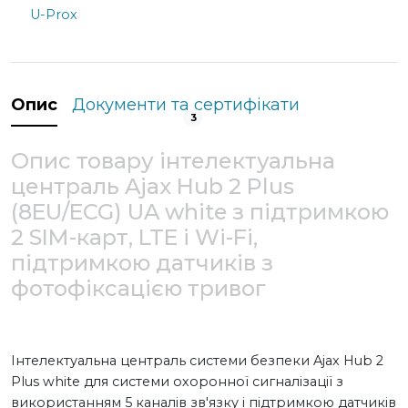
U-Prox
Опис
Документи та сертифікати
3
Опис товару інтелектуальна
централь Ajax Hub 2 Plus
(8EU/ECG) UA white з підтримкою
2 SIM-карт, LTE і Wi-Fi,
підтримкою датчиків з
фотофіксацією тривог
Інтелектуальна централь системи безпеки Ajax Hub 2
Plus white для системи охоронної сигналізації з
використанням 5 каналів зв'язку і підтримкою датчиків