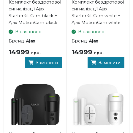
камер додати 200 користувачів і створити 25 групдля
Комплект бездротової
Комплект бездротової
керування охороною приміщень, а радіомережа
сигналізації Ajax
сигналізації Ajax
системи може покрити до 35 км2 при використанні 5
StarterKit Cam black +
StarterKit Cam white +
ретрансляторів ReX.
Ajax MotionCam black
Ajax MotionCam white
В наявності
В наявності
Надійність Ajax Hub 2 Plus
Бренд:
Ajax
Бренд:
Ajax
- Стабільність мобільного зв'язку завдяки GSM-модулю
14999
14999
грн.
грн.
для 2 SIM-карт з автоматичним перемиканням між 2G |
Замовити
Замовити
3G | 4G.
- Надійне інтернет-з'єднання за допомогою
підключення до мереж 2 провайдерів через Ethernet
(основний канал зв'язку) і Wi-Fi (резервний).
- Визначення та запобігання глушіння, шифрування
каналів, аутентифікація для запобігання підробці.
- Захист тампером від зриву.
- Перевірка працездатності датчиків кожні 12 секунд.
- Оповіщення про зникнення електроживлення і
робота від резервного акумулятора до 15 годин.