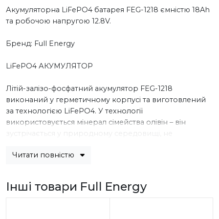
Акумуляторна LiFePO4 батарея FEG-1218 ємністю 18Ah
та робочою напругою 12.8V.
Бренд: Full Energy
LiFePO4 АКУМУЛЯТОР
Літій-залізо-фосфатний акумулятор FEG-1218
виконаний у герметичному корпусі та виготовлений
за технологією LiFePO4. У технології
використовується мінерал сімейства олівін – він
зустрічається у природному середовищі, не
токсичний, термостійкий.
Читати повністю
ТЕХНІЧНІ ХАРАКТЕРИСТИКИ АКУМУЛЯТОРА FEG-1218
Інші товари Full Energy
- ємність - 18 Aч / 230.4Wh
- рекомендований струм розряду - 3.6 A
- максимальний струм розряду - 18 A