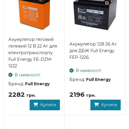
протипожежних системах тощо.
- Довга експлуатація: Не втрачає ємності протягом
тривалого терміну служби
- Продуктивність: Висока енергоємність та велика
кількість циклів перезаряджання
Акумулятор тяговий
Акумулятор 12В 26 Аг
гелевий 12 В 22 Аг для
для ДБЖ Full Energy
електротранспорту
FEP-1226
Full Energy FE-DZM-
1222
В наявності
В наявності
Бренд:
Full Energy
Бренд:
Full Energy
2196
2282
грн.
грн.
Купити
Купити