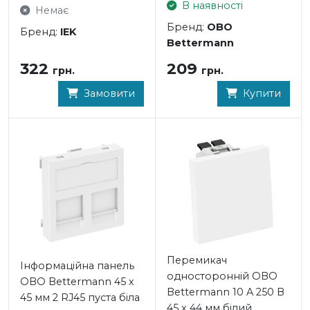
В наявності
Немає
Бренд:
OBO
Бренд:
IEK
Bettermann
322
209
грн.
грн.
Замовити
Купити
Перемикач
Інформаційна панель
односторонній OBO
OBO Bettermann 45 х
Bettermann 10 A 250 В
45 мм 2 RJ45 пуста біла
45 x 44 мм білий