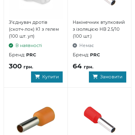
З'єднувач дротів
Накінечник втулковий
(скотч-лок) К1 з гелем
з ізоляцією HB 2.5/10
(100 шт. уп)
(100 шт.)
В наявності
Немає
Бренд:
PRC
Бренд:
PRC
300
64
грн.
грн.
Купити
Замовити