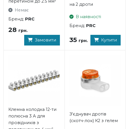
перетином до 2.5 мм²
на 2 дроти
Немає
В наявності
Бренд:
PRC
Бренд:
PRC
28
грн.
35
Купити
Замовити
грн.
Клемна колодка 12-ти
З'єднувач дротів
полюсна 3 А для
(скотч-лок) К2 з гелем
провідників з