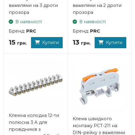
важелями на 3 дроти
важелями на 2 дроти
прозора
прозора
В наявності
В наявності
Бренд:
PRC
Бренд:
PRC
15
13
Купити
Купити
грн.
грн.
Клемна колодка 12-ти
Клема швидкого
полюсна 3 А для
монтажу PCT-211 на
провідників з
DIN-рейку з важелями