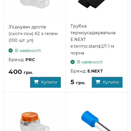
Трубка
З'єднувач дротів
термоусаджувальна
(скотч-лок) К2 з гелем
E.NEXT
(100 шт. уп)
e.termo.stand.2/1 1 м
В наявності
чорна
Бренд:
PRC
В наявності
400
Бренд:
E.NEXT
грн.
5
Купити
Купити
грн.