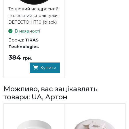
- Струм споживання в черговому режимі, не більше:
Тепловий неадресний
0.1 мА
пожежний сповіщувач
- Температурний клас: А2: 54 - 70°C
DETECTO HT10 (black)
- Клас захисту корпусу: IP30
В наявності
- Габаритні розміри: 110 x 110 x 50 мм
- Вага: 120 г
Бренд:
TIRAS
- Колір: білий
Technologies
384
грн.
Купити
Можливо, вас зацікавлять
товари: UA, Артон