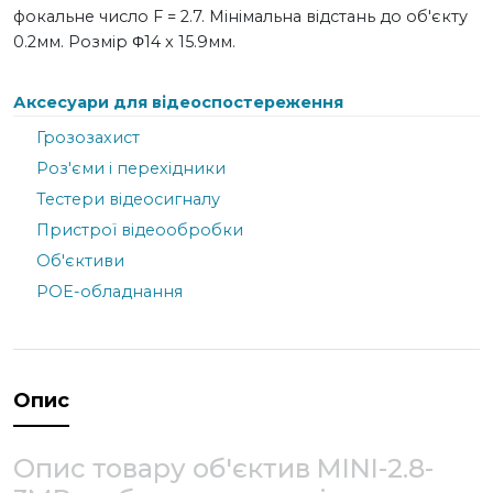
фокальне число F = 2.7. Мінімальна відстань до об'єкту
0.2мм. Розмір Φ14 x 15.9мм.
Аксесуари для відеоспостереження
Грозозахист
Роз'єми і перехідники
Тестери відеосигналу
Пристрої відеообробки
Об'єктиви
POE-обладнання
Опис
Опис товару об'єктив MINI-2.8-