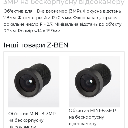
3MP на бескорпусну відеокамеру
Об'єктив для HD-відеокамер (3МP). Фокусна відстань
2.8мм. Формат різьби 12x0.5 мм. Фіксована діафрагма,
фокальне число F = 2.7. Мінімальна відстань до об'єкту
0.2мм. Розмір Φ14 x 15.9мм.
Інші товари Z-BEN
Об'єктив MINI-6-3MP
Об'єктив MINI-8-3MP
на бескорпусну
на бескорпусну
відеокамеру
відеокамеру