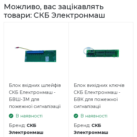
Можливо, вас зацікавлять
товари: СКБ Электронмаш
Блок вхідних шлейфів
Блок вихідних ключів
СКБ Електронмаш -
СКБ Електронмаш -
БВШ-3М для
БВК для пожежної
пожежної сигналізації
сигналізації
В наявності
В наявності
Бренд:
СКБ
Бренд:
СКБ
Электронмаш
Электронмаш