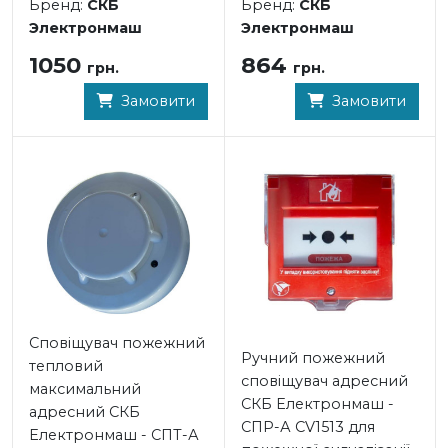
Бренд:
СКБ
Бренд:
СКБ
Электронмаш
Электронмаш
1050
864
грн.
грн.
Замовити
Замовити
Сповіщувач пожежний
Ручний пожежний
тепловий
сповіщувач адресний
максимальний
СКБ Електронмаш -
адресний СКБ
СПР-А CV1513 для
Електронмаш - СПТ-А