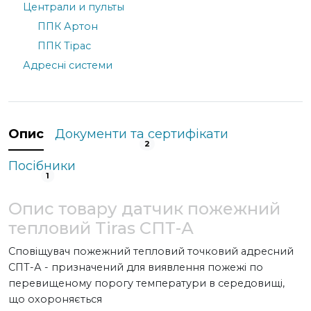
Централи и пульты
ППК Артон
ППК Тірас
Адресні системи
Опис
Документи та сертифікати
2
Посібники
1
Опис товару датчик пожежний
тепловий Tiras СПТ-А
Сповіщувач пожежний тепловий точковий адресний
СПТ-А - призначений для виявлення пожежі по
перевищеному порогу температури в середовищі,
що охороняється