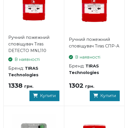
клас А1: 54 – 65°C
- клас А2: 54 – 65°C
- клас В: 69 – 85°C
Ручний пожежний
- Ступінь захисту оболонки: IP30
Ручний пожежний
сповіщувач Tiras
- Габаритні розміри: 101 x 101 x 56 мм
сповіщувач Tiras СПР-А
DETECTO MNL110
- Вага: 150 г
В наявності
В наявності
Бренд:
TIRAS
Бренд:
TIRAS
Technologies
Technologies
1302
1338
грн.
грн.
Купити
Купити