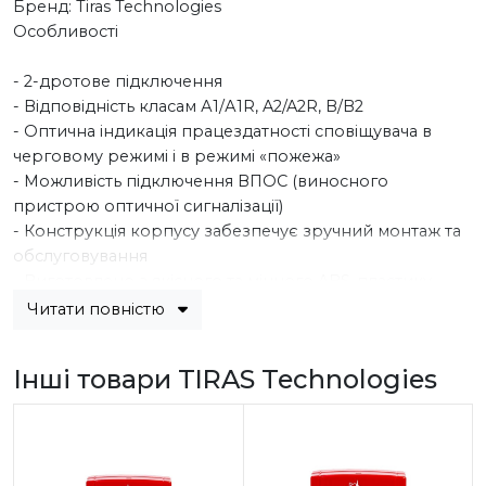
Бренд: Tiras Technologies
Особливості
- 2-дротове підключення
- Відповідність класам А1/А1R, A2/A2R, B/B2
- Оптична індикація працездатності сповіщувача в
черговому режимі і в режимі «пожежа»
- Можливість підключення ВПОС (виносного
пристрою оптичної сигналізації)
- Конструкція корпусу забезпечує зручний монтаж та
обслуговування
- Виготовлено з якісного та міцного ABS-пластику
Читати повністю
Характеристики
Інші товари TIRAS Technologies
- Напруга живлення: 18-28 В
- Струм споживання у всіх режимах, не більше: 1 мА
- Навантажувальна здатність виходу виносного
індикатора, не більше: 50 мА
- Діапазон статичної температури спрацьовування