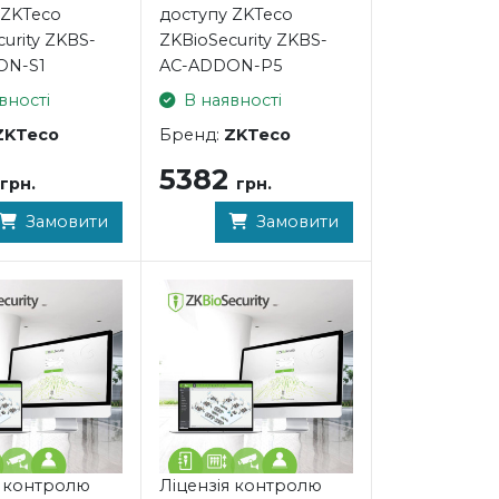
 ZKTeco
доступу ZKTeco
urity ZKBS-
ZKBioSecurity ZKBS-
ON-S1
AC-ADDON-P5
вності
В наявності
ZKTeco
Бренд:
ZKTeco
5382
грн.
грн.
Замовити
Замовити
я контролю
Ліцензія контролю