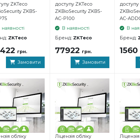
тупу ZKTeco
доступу ZKTeco
доступу
oSecurity ZKBS-
ZKBioSecurity ZKBS-
ZKBioSec
P75
AC-P100
AC-ADD
 наявності
В наявності
В ная
нд:
ZKTeco
Бренд:
ZKTeco
Бренд:
8422
77922
1560
грн.
грн.
Замовити
Замовити
нзія обліку
Ліцензія обліку
Ліцензі