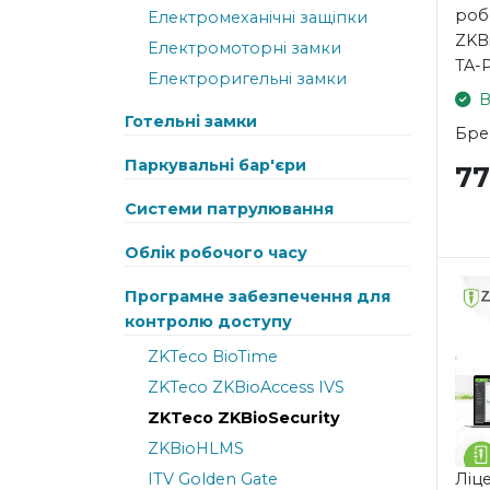
роб
Електромеханічні защіпки
ZKBi
Електромоторні замки
TA-
Електроригельні замки
В
Готельні замки
Бре
Паркувальні бар'єри
7
Системи патрулювання
Облік робочого часу
Програмне забезпечення для
контролю доступу
ZKTeco BioTime
ZKTeco ZKBioAccess IVS
ZKTeco ZKBioSecurity
ZKBioHLMS
Ліц
ITV Golden Gate