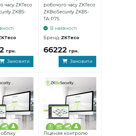
о часу ZKTeco
робочого часу ZKTeco
urity ZKBS-
ZKBioSecurity ZKBS-
TA-P75
вності
В наявності
ZKTeco
Бренд:
ZKTeco
22
66222
грн.
грн.
Замовити
Замовити
 обліку
Ліцензія контролю