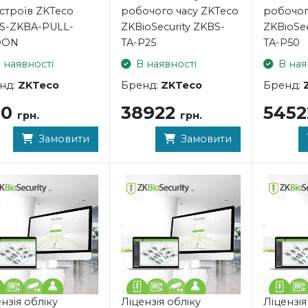
строїв ZKTeco
робочого часу ZKTeco
робочог
S-ZKBA-PULL-
ZKBioSecurity ZKBS-
ZKBioSec
DON
TA-P25
TA-P50
 наявності
В наявності
В ная
нд:
ZKTeco
Бренд:
ZKTeco
Бренд:
80
38922
545
грн.
грн.
Замовити
Замовити
нзія обліку
Ліцензія обліку
Ліцензія