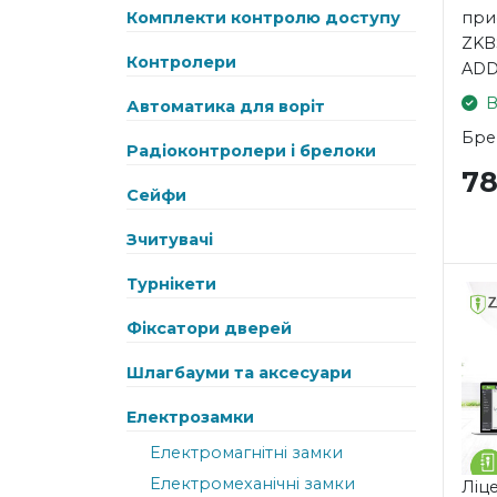
при
Комплекти контролю доступу
ZKB
Контролери
AD
В
Автоматика для воріт
Бре
Радіоконтролери і брелоки
7
Сейфи
Зчитувачі
Турнікети
Фіксатори дверей
Шлагбауми та аксесуари
Електрозамки
Електромагнітні замки
Електромеханічні замки
Ліце