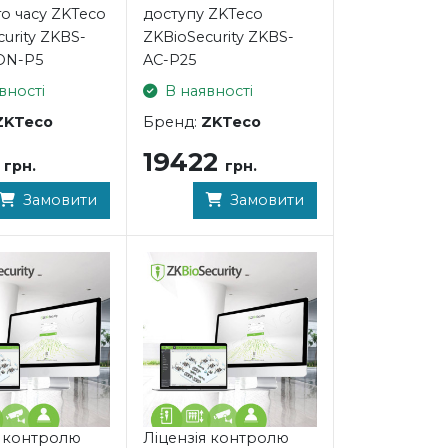
о часу ZKTeco
доступу ZKTeco
urity ZKBS-
ZKBioSecurity ZKBS-
ON-P5
AC-P25
вності
В наявності
ZKTeco
Бренд:
ZKTeco
2
19422
грн.
грн.
Замовити
Замовити
я контролю
Ліцензія контролю