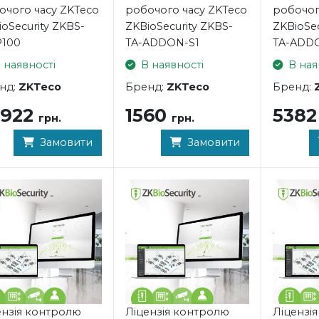
очого часу ZKTeco
робочого часу ZKTeco
робочог
oSecurity ZKBS-
ZKBioSecurity ZKBS-
ZKBioSec
P100
TA-ADDON-S1
TA-ADD
 наявності
В наявності
В ная
нд:
ZKTeco
Бренд:
ZKTeco
Бренд:
7922
1560
538
грн.
грн.
Замовити
Замовити
ензія контролю
Ліцензія контролю
Ліцензі