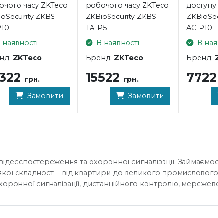
очого часу ZKTeco
робочого часу ZKTeco
доступу
oSecurity ZKBS-
ZKBioSecurity ZKBS-
ZKBioSec
P10
TA-P5
AC-P10
 наявності
В наявності
В ная
нд:
ZKTeco
Бренд:
ZKTeco
Бренд:
3322
15522
772
грн.
грн.
Замовити
Замовити
відеоспостереження та охоронної сигналізації. Займаємос
якої складності - від квартири до великого промислового
хоронної сигналізації, дистанційного контролю, мережево