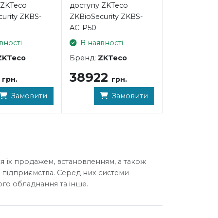
 ZKTeco
доступу ZKTeco
urity ZKBS-
ZKBioSecurity ZKBS-
AC-P50
вності
В наявності
ZKTeco
Бренд:
ZKTeco
2
38922
грн.
грн.
Замовити
Замовити
я їх продажем, встановленням, а також
 підприємства. Серед них системи
го обладнання та інше.