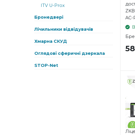
дос
ITV U-Prox
ZKBi
Бронедвері
AC-
В
Лічильники відвідувачів
Бре
Хмарна СКУД
5
Оглядові сферичні дзеркала
STOP-Net
Ліце