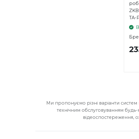
роб
ZKBi
TA-
В
Бре
2
Ми пропонуємо різні варіанти систем 
технічним обслуговуванням будь-
відеоспостереження, о