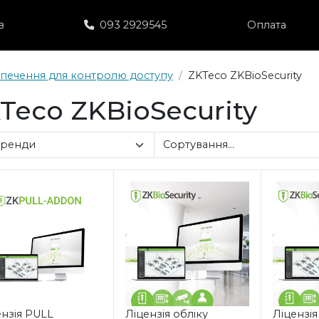
в
093 2929545
Оплата
печення для контролю доступу
ZKTeco ZKBioSecurity
Teco ZKBioSecurity
ензія PULL
Ліцензія обліку
Ліцензія